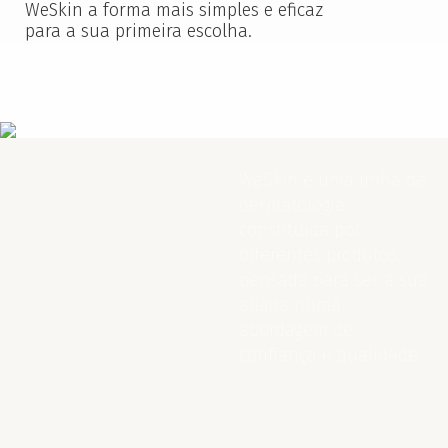
WeSkin a forma mais simples e eficaz
para a sua primeira escolha.
WeSkin é uma linha de
dermatologia
constituída por
diferentes produtos,
pensada para ser a sua
aliada numa
abordagem de
confiança e qualidade.